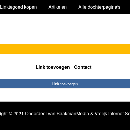
Linktegoed kopen
Artikelen
Alle dochterpagina's
Link toevoegen
Contact
Link toevoegen
ight © 2021 Onderdeel van
BaakmanMedia
&
Vrolijk Internet S